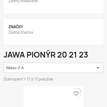
Žádný dodavatel
ZNAČKY
Žádná značka
JAWA PIONÝR 20 21 23

Název: Z-A
Zobrazení 1-17 z 17 položek
favorite_border