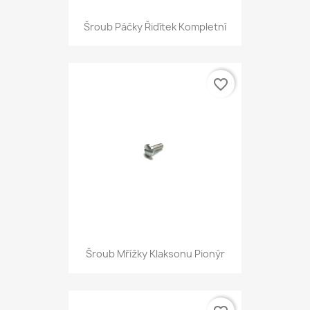
Šroub Páčky Řidítek Kompletní
favorite_border
Šroub Mřížky Klaksonu Pionýr