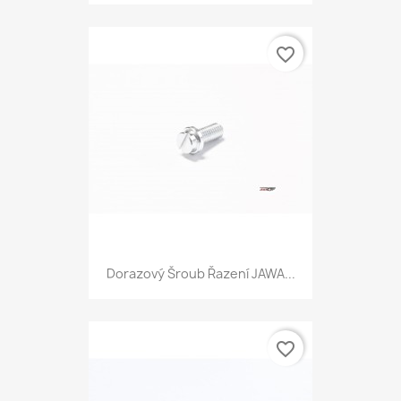
favorite_border
Dorazový Šroub Řazení JAWA...
favorite_border