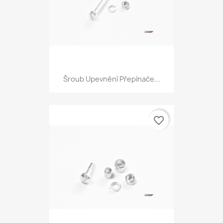
Šroub Upevnění Přepínače...
favorite_border