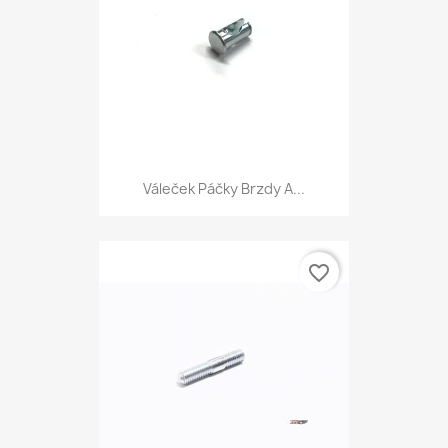
Váleček Páčky Brzdy A...
favorite_border