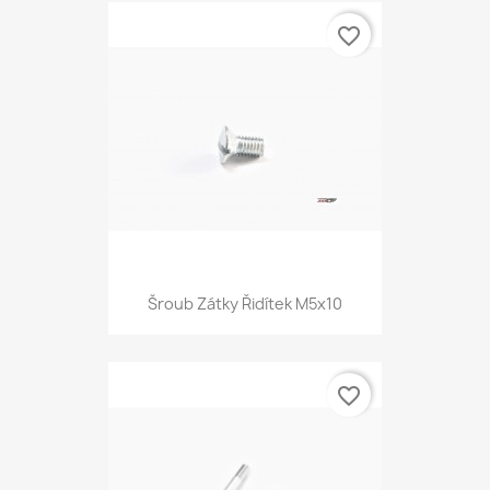
favorite_border
Šroub Zátky Řidítek M5x10
favorite_border