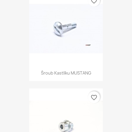
favorite_border
Šroub Kastlíku MUSTANG
favorite_border