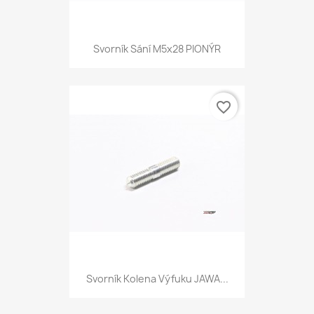
Svorník Sání M5x28 PIONÝR
favorite_border
Svorník Kolena Výfuku JAWA...