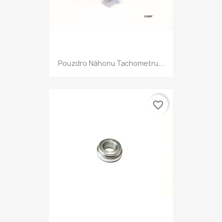
Pouzdro Náhonu Tachometru...
favorite_border