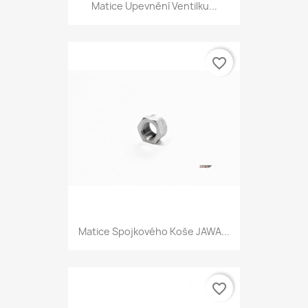
Matice Upevnění Ventilku...
favorite_border
Matice Spojkového Koše JAWA...
favorite_border