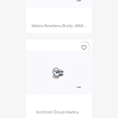
Matice Bowdenu Brzdy JAWA...
favorite_border
Kontrolní Šroub Hladiny...