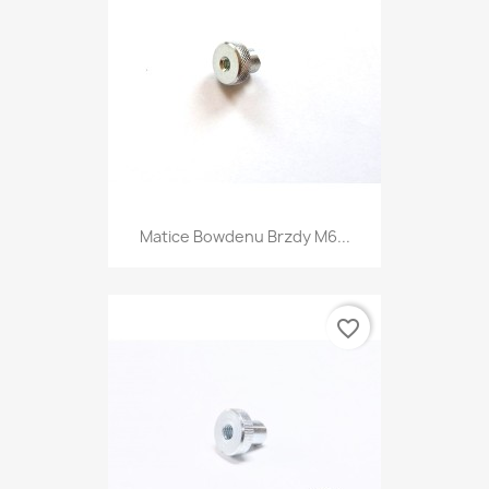
Matice Bowdenu Brzdy M6...
favorite_border